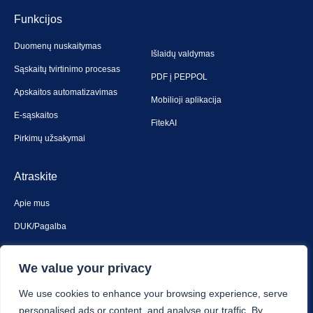
Funkcijos
Duomenų nuskaitymas
Išlaidų valdymas
Sąskaitų tvirtinimo procesas
PDF į PEPPOL
Apskaitos automatizavimas
Mobilioji aplikacija
E-sąskaitos
FitekAI
Pirkimų užsakymai
Atraskite
Apie mus
DUK/Pagalba
Susiekite su mumis
We value your privacy
Saugumas ir privatumas
We use cookies to enhance your browsing experience, serve
personalised ads or content, and analyse our traffic. By