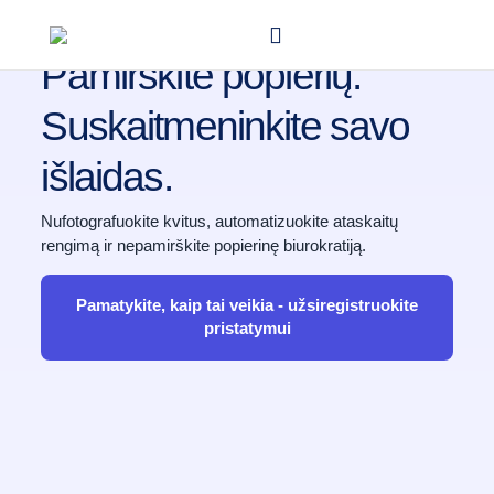
AUTOMATIZAVIMAS
Pamirškite popierių.
Suskaitmeninkite savo
išlaidas.
Nufotografuokite kvitus, automatizuokite ataskaitų
rengimą ir nepamirškite popierinę biurokratiją.
Pamatykite, kaip tai veikia - užsiregistruokite
pristatymui