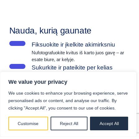
Nauda, kurią gaunate
Fiksuokite ir įkelkite akimirksniu
Nufotografuokite kvitus iš karto juos gavę – ar
esate biure, ar kelyje.
Sukurkite ir pateikite per kelias
minutes
We value your privacy
Sukurkite pilnas ataskaitas, pridėkite
pastabas ir siųskite tvirtinimui – neatsidarę nė
We use cookies to enhance your browsing experience, serve
vienos skaičiuoklės.
personalised ads or content, and analyse our traffic. By
Supaprastinkite išlaidų
clicking "Accept All", you consent to our use of cookies.
kompensavimą
Leiskite darbuotojams tiesiogiai pateikti išlaidų
Customise
Reject All
Accept All
prašymus ir greičiau gauti kompensacijas.
Įgykite realaus laiko vaizdą apie išlaidų