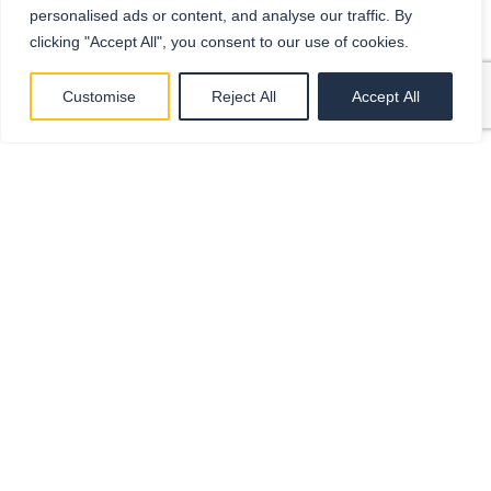
Ar sistema palaiko
personalised ads or content, and analyse our traffic. By
kelių įmonių ar kelių
clicking "Accept All", you consent to our use of cookies.
valiutų apskaitą?
Customise
Reject All
Accept All
Kaip veikia sąskaitų
tvirtinimo procesas?
Ar galima jį pritaikyti
pagal savo taisykles?
Ar jūsų platforma
atitinka GDPR ir ISO
27001 reikalavimus?
Kur saugomi mūsų
duomenys?