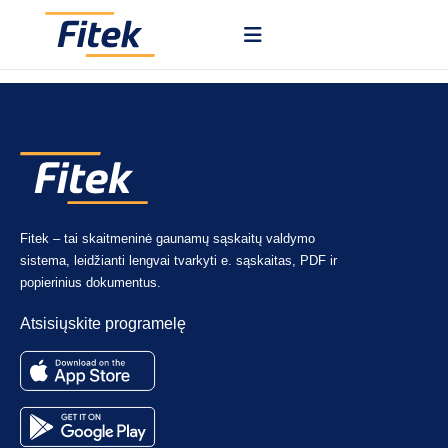
Galite apdoroti pirkimo sąskaitas, kvitus, pirkimo užsakymus ir
pardavimo sąskaitas.
Fitek – tai skaitmeninė gaunamų sąskaitų valdymo
sistema, leidžianti lengvai tvarkyti e. sąskaitas, PDF ir
popierinius dokumentus.
Atsisiųskite programelę