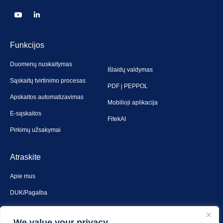
Funkcijos
Duomenų nuskaitymas
Išlaidų valdymas
Sąskaitų tvirtinimo procesas
PDF į PEPPOL
Apskaitos automatizavimas
Mobilioji aplikacija
E-sąskaitos
FitekAI
Pirkimų užsakymai
Atraskite
Apie mus
DUK/Pagalba
Susiekite su mumis
We value your privacy