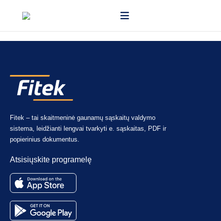
Taip. Galite kurti taisykles pagal tiekėją, bendrą sumą, eilutės
duomenis ir kitus kriterijus.
Fitek – tai skaitmeninė gaunamų sąskaitų valdymo
sistema, leidžianti lengvai tvarkyti e. sąskaitas, PDF ir
popierinius dokumentus.
Atsisiųskite programelę