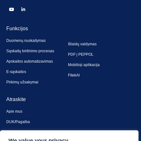
Funkcijos
Duomenų nuskaitymas
Išlaidų valdymas
Sąskaitų tvirtinimo procesas
PDF į PEPPOL
Apskaitos automatizavimas
Mobilioji aplikacija
E-sąskaitos
FitekAI
Pirkimų užsakymai
Atraskite
Apie mus
DUK/Pagalba
Susiekite su mumis
We value your privacy