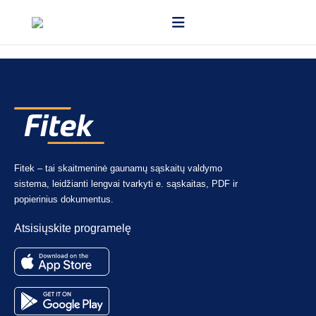
Taip. Patvirtinti duomenys gali būti siunčiami automatiškai arba
eksportuojami apskaitos sistemų palaikomais formatais.
Fitek – tai skaitmeninė gaunamų sąskaitų valdymo
sistema, leidžianti lengvai tvarkyti e. sąskaitas, PDF ir
popierinius dokumentus.
Atsisiųskite programelę