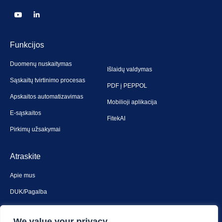
Funkcijos
Duomenų nuskaitymas
Išlaidų valdymas
Sąskaitų tvirtinimo procesas
PDF į PEPPOL
Apskaitos automatizavimas
Mobilioji aplikacija
E-sąskaitos
FitekAI
Pirkimų užsakymai
Atraskite
Apie mus
DUK/Pagalba
Susiekite su mumis
We value your privacy