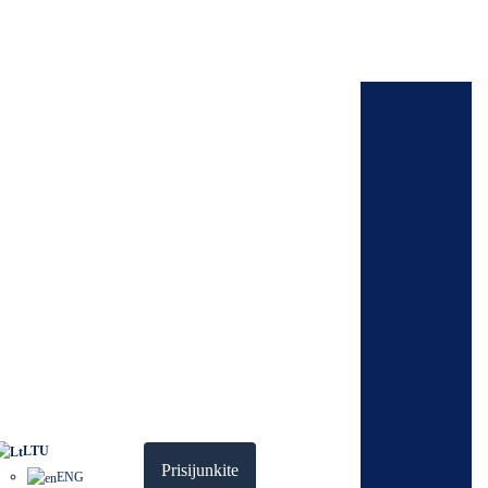
Atraskite
Apie mus
DUK/Pagalba
Susiekite su mumis
Saugumas ir privatumas
LTU
Prisijunkite
ENG