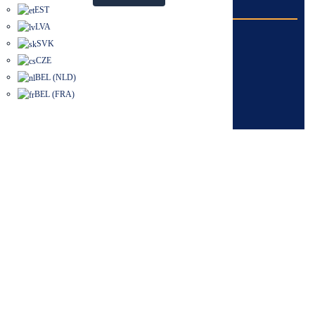
EST
LVA
SVK
CZE
BEL (NLD)
BEL (FRA)