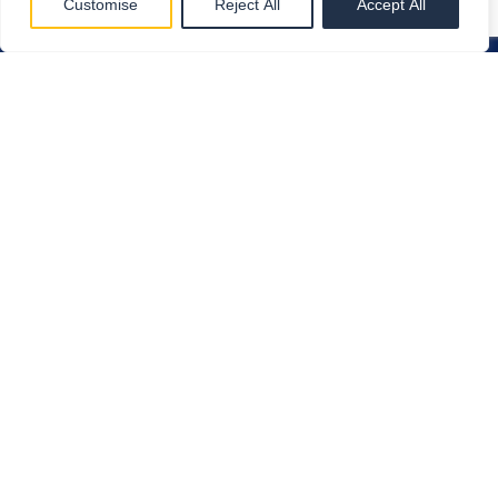
Customise
Reject All
Accept All
Atsisiųskite programelę
Funkcijos
Duomenų nuskaitymas
Išlaidų valdymas
Sąskaitų tvirtinimo procesas
PDF į PEPPOL
Apskaitos automatizavimas
Mobilioji aplikacija
E-sąskaitos
FitekAI
Pirkimų užsakymai
Atraskite