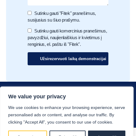
Sutinku gauti "Fitek" pranešimus,
susijusius su šiuo prašymu.
Sutinku gauti komercinius pranešimus,
pavyzdžiui, naujienlaiškius ir kvietimus į
renginius, el. paštu iš "Fitek".
We value your privacy
We use cookies to enhance your browsing experience, serve
personalised ads or content, and analyse our traffic. By
Fitek – tai skaitmeninė gaunamų sąskaitų valdymo
clicking "Accept All", you consent to our use of cookies.
sistema, leidžianti lengvai tvarkyti e. sąskaitas, PDF ir
popierinius dokumentus.