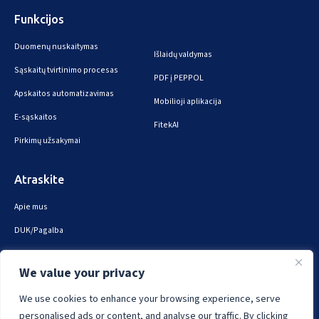
Funkcijos
Duomenų nuskaitymas
Išlaidų valdymas
Sąskaitų tvirtinimo procesas
PDF į PEPPOL
Apskaitos automatizavimas
Mobilioji aplikacija
E-sąskaitos
FitekAI
Pirkimų užsakymai
Atraskite
Apie mus
DUK/Pagalba
Susiekite su mumis
We value your privacy
Saugumas ir privatumas
We use cookies to enhance your browsing experience, serve
personalised ads or content, and analyse our traffic. By clicking