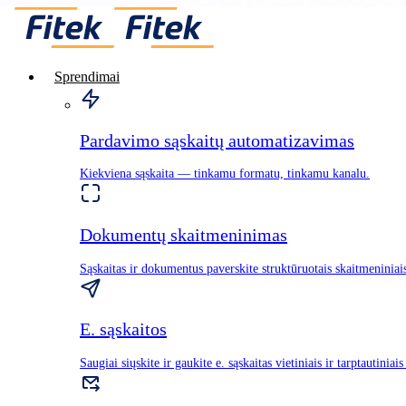
Sprendimai
Mait Sooaru
Founder & CEO
Pardavimo sąskaitų automatizavimas
Fitek Group
Kiekviena sąskaita — tinkamu formatu, tinkamu kanalu.
Dokumentų skaitmeninimas
Sąskaitas ir dokumentus paverskite struktūruotais skaitmeninia
Fitek – tai skaitmeninė gaunamų sąskaitų valdymo sistema,
leidžianti lengvai tvarkyti e. sąskaitas, PDF ir popierinius
E. sąskaitos
dokumentus.
Saugiai siųskite ir gaukite e. sąskaitas vietiniais ir tarptautiniais 
Atsisiųskite programelę