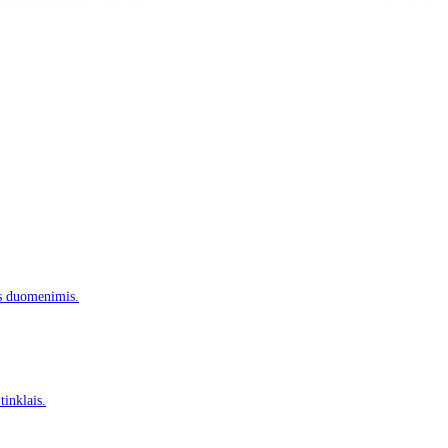
is duomenimis.
tinklais.