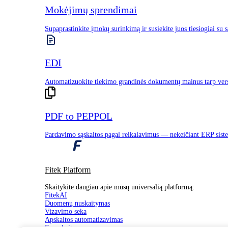
Mokėjimų sprendimai
Supaprastinkite įmokų surinkimą ir susiekite juos tiesiogiai su 
Funkcijos
EDI
Duomenų nuskaitymas
Automatizuokite tiekimo grandinės dokumentų mainus tarp vers
Sąskaitų tvirtinimo procesas
Apskaitos automatizavimas
E-sąskaitos
PDF to PEPPOL
Pirkimų užsakymai
Pardavimo sąskaitos pagal reikalavimus — nekeičiant ERP sist
Išlaidų valdymas
PDF į PEPPOL
Mobilioji aplikacija
Fitek Platform
FitekAI
Skaitykite daugiau apie mūsų universalią platformą:
FitekAI
Atraskite
Duomenų nuskaitymas
Vizavimo seka
Apskaitos automatizavimas
Apie mus
E. sąskaitos