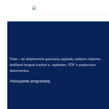
Invoices must be issued, sent and received in a st
its own is not a compliant e-invoice — it must be a 
Fitek – tai skaitmeninė gaunamų sąskaitų valdymo sistema,
leidžianti lengvai tvarkyti e. sąskaitas, PDF ir popierinius
dokumentus.
Atsisiųskite programelę