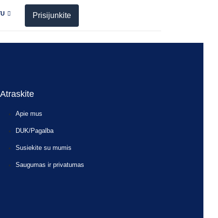
TU
Prisijunkite
n either UBL 2.1 or UN/CEFACT CII syntax. A PDF on
es in the required formats.
Atraskite
Apie mus
DUK/Pagalba
Susiekite su mumis
Saugumas ir privatumas