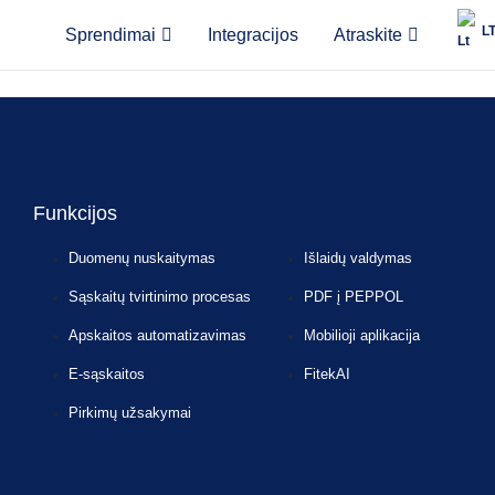
L
Sprendimai
Integracijos
Atraskite
ructured electronic format based on the European standard EN 16931, i
machine-readable structured file. Fitek can convert and exchange invoic
Funkcijos
Duomenų nuskaitymas
Išlaidų valdymas
Sąskaitų tvirtinimo procesas
PDF į PEPPOL
Apskaitos automatizavimas
Mobilioji aplikacija
E-sąskaitos
FitekAI
Pirkimų užsakymai