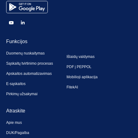
Funkcijos
Duomenų nuskaitymas
Išlaidų valdymas
Sąskaitų tvirtinimo procesas
PDF į PEPPOL
Apskaitos automatizavimas
Mobilioji aplikacija
E-sąskaitos
FitekAI
Pirkimų užsakymai
Atraskite
Apie mus
DUK/Pagalba