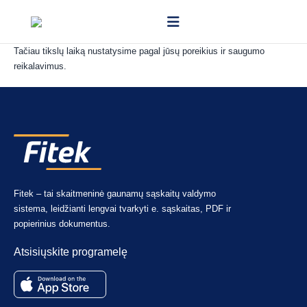
Teoriškai diegimas gali būti atliktas per vieną dieną – įskaitant įmonės
duomenų, tokių kaip sąskaitų planas ar tiekėjų sąrašas, įkėlimą.
Tačiau tikslų laiką nustatysime pagal jūsų poreikius ir saugumo
reikalavimus.
Fitek – tai skaitmeninė gaunamų sąskaitų valdymo
sistema, leidžianti lengvai tvarkyti e. sąskaitas, PDF ir
popierinius dokumentus.
Atsisiųskite programelę