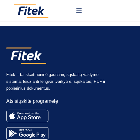
Kiekvienas dokumentas turi išsamią istoriją, kurioje nurodoma, kas
jame atliko pakeitimus, jį patvirtino ar atmetė ir kada.
Fitek – tai skaitmeninė gaunamų sąskaitų valdymo
sistema, leidžianti lengvai tvarkyti e. sąskaitas, PDF ir
popierinius dokumentus.
Atsisiųskite programelę