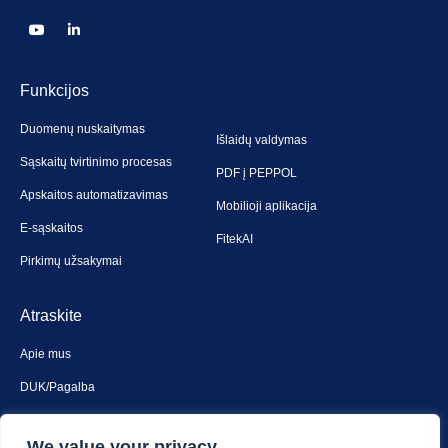
Funkcijos
Duomenų nuskaitymas
Išlaidų valdymas
Sąskaitų tvirtinimo procesas
PDF į PEPPOL
Apskaitos automatizavimas
Mobilioji aplikacija
E-sąskaitos
FitekAI
Pirkimų užsakymai
Atraskite
Apie mus
DUK/Pagalba
Susiekite su mumis
We value your privacy