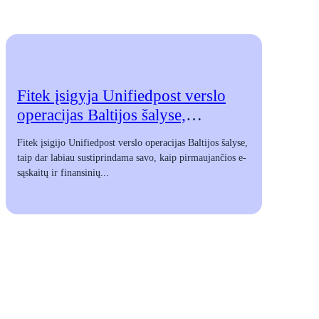
Fitek įsigyja Unifiedpost verslo
operacijas Baltijos šalyse,
siekdama sustiprinti e-sąskaitų ir
Fitek įsigijo Unifiedpost verslo operacijas Baltijos šalyse,
finansinių procesų
taip dar labiau sustiprindama savo, kaip pirmaujančios e-
automatizavimo paslaugas regione
sąskaitų ir finansinių...